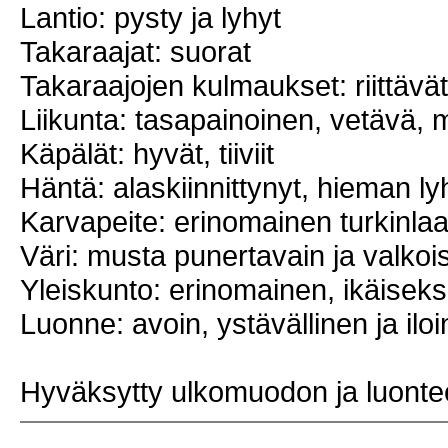
Lantio: pysty ja lyhyt
Takaraajat: suorat
Takaraajojen kulmaukset: riittävät
Liikunta: tasapainoinen, vetävä, 
Käpälät: hyvät, tiiviit
Häntä: alaskiinnittynyt, hieman lyh
Karvapeite: erinomainen turkinla
Väri: musta punertavain ja valkoi
Yleiskunto: erinomainen, ikäisek
Luonne: avoin, ystävällinen ja ilo
Hyväksytty ulkomuodon ja luonte