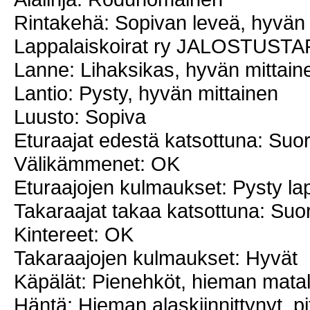
Rintakehä: Sopivan leveä, hyvän 
Lappalaiskoirat ry JALOSTUS
Lanne: Lihaksikas, hyvän mittain
Lantio: Pysty, hyvän mittainen
Luusto: Sopiva
Eturaajat edestä katsottuna: Suor
Välikämmenet: OK
Eturaajojen kulmaukset: Pysty la
Takaraajat takaa katsottuna: Suo
Kintereet: OK
Takaraajojen kulmaukset: Hyvät
Käpälät: Pienehköt, hieman matal
Häntä: Hieman alaskiinnittynyt, pi