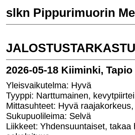
slkn Pippurimuorin Mer
JALOSTUSTARKAST
2026-05-18 Kiiminki, Tapio
Yleisvaikutelma: Hyvä
Tyyppi: Narttumainen, kevytpiirte
Mittasuhteet: Hyvä raajakorkeus,
Sukupuolileima: Selvä
Liikkeet: Yhdensuuntaiset, takaa 