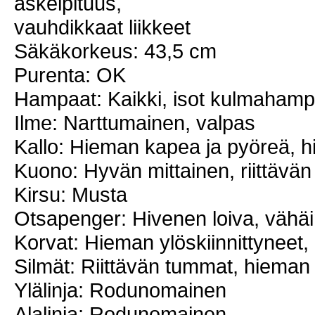
askelpituus,
vauhdikkaat liikkeet
Säkäkorkeus: 43,5 cm
Purenta: OK
Hampaat: Kaikki, isot kulmahamp
Ilme: Narttumainen, valpas
Kallo: Hieman kapea ja pyöreä, h
Kuono: Hyvän mittainen, riittävän
Kirsu: Musta
Otsapenger: Hivenen loiva, vähä
Korvat: Hieman ylöskiinnittyneet
Silmät: Riittävän tummat, hieman
Ylälinja: Rodunomainen
Alalinja: Rodunomainen